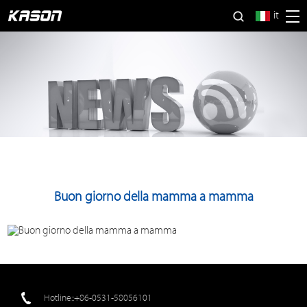
it
Buon giorno della mamma a mamma
Hotline::+86-0531-58056101