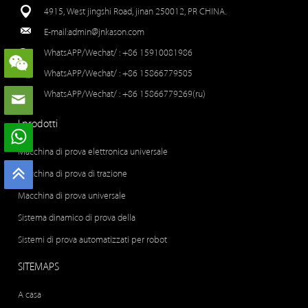
4915, West jingshi Road, jinan 250012, PR CHINA.
E-mail:
admin@jnkason.com
WhatsAPP/Wechat/ :
+86 15910081986
WhatsAPP/Wechat/ :
+86 15866779505
WhatsAPP/Wechat/ :
+86 15866779269(ru)
I prodotti
Macchina di prova elettronica universale
Macchina di prova di trazione
Macchina di prova universale
Sistema dinamico di prova della
Sistemi di prova automatizzati per robot
SITEMAPS
A casa