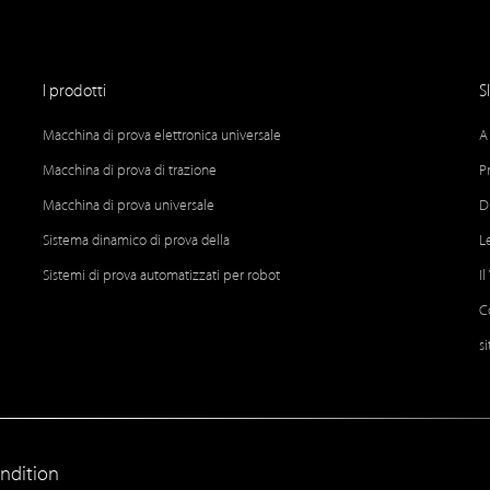
I prodotti
S
Macchina di prova elettronica universale
A
Macchina di prova di trazione
P
Macchina di prova universale
D
Sistema dinamico di prova della
L
Sistemi di prova automatizzati per robot
I
C
s
ndition