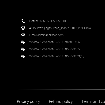
Hotline::+86-0531-58056101
4915, West jingshi Road, jinan 250012, PR CHINA.
E-mail:
admin@jnkason.com
WhatsAPP/Wechat/ :
+86 15910081986
WhatsAPP/Wechat/ :
+86 15866779505
WhatsAPP/Wechat/ :
+86 15866779269(ru)
Privacy policy
Refund policy
Terms and co
|
|