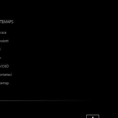
ITEMAPS
 casa
rodotti
i
e
l VIDEO
ontattaci
itemap