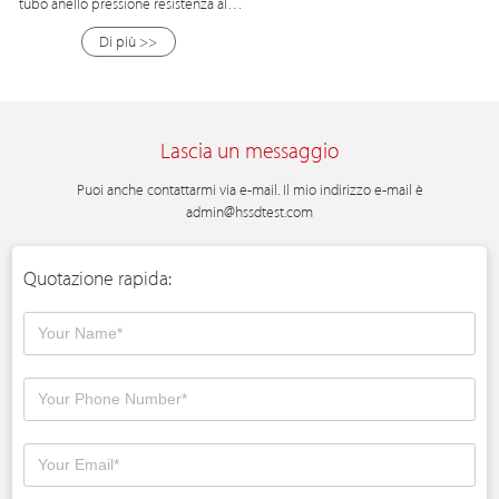
tubo anello pressione resistenza alla
compressione prezzo macchina di
Di più >>
prova
Lascia un messaggio
Puoi anche contattarmi via e-mail. Il mio indirizzo e-mail è
admin@hssdtest.com
Quotazione rapida: