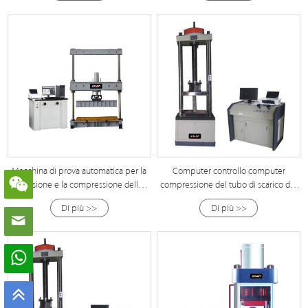
Macchina di prova automatica per la
Computer controllo computer
pressione e la compressione della
compressione del tubo di scarico del
resistenza del tubo di malta
cemento apparecchiature di prova
Di più >>
Di più >>
della pressione