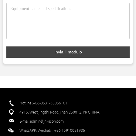
Invia il modulo
Hotline::+86-0531-58056101
4915, West jingshi Road, jinan 250012, PR CHINA.
E-mail:
admin@jnkason.com
WhatsAPP/Wechat/ :
+86 15910081986