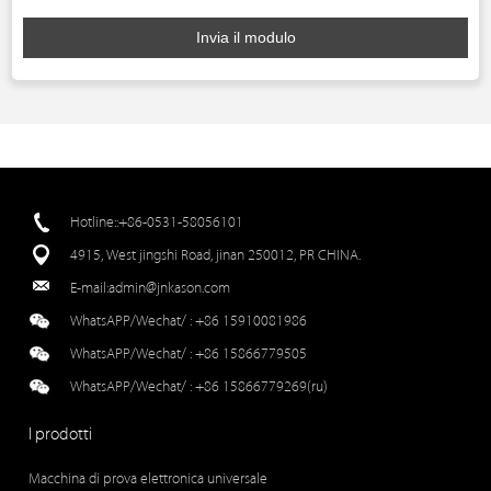
Invia il modulo
Hotline::+86-0531-58056101
4915, West jingshi Road, jinan 250012, PR CHINA.
E-mail:
admin@jnkason.com
WhatsAPP/Wechat/ :
+86 15910081986
WhatsAPP/Wechat/ :
+86 15866779505
WhatsAPP/Wechat/ :
+86 15866779269(ru)
I prodotti
Macchina di prova elettronica universale