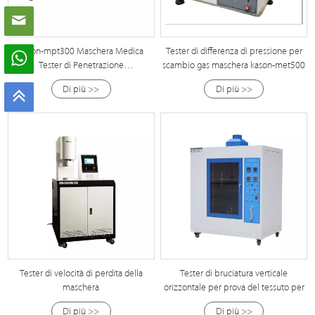
Kason-mpt300 Maschera Medica
Tester di differenza di pressione per
Tester di Penetrazione
scambio gas maschera kason-met500
SangueSintetica
Di più >>
Di più >>
Tester di velocità di perdita della
Tester di bruciatura verticale
maschera
orizzontale per prova del tessuto per
Di più >>
Di più >>