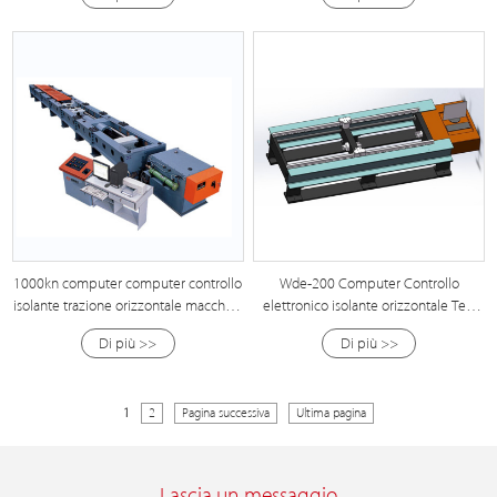
1000kn computer computer controllo
Wde-200 Computer Controllo
isolante trazione orizzontale macchina
elettronico isolante orizzontale Test
di prova
Traction
Di più >>
Di più >>
1
2
Pagina successiva
Ultima pagina
Lascia un messaggio