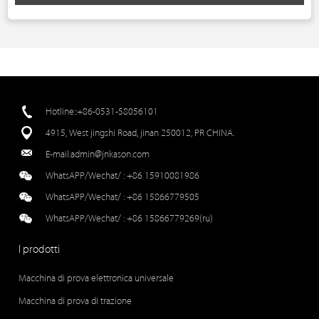
Hotline::+86-0531-58056101
4915, West jingshi Road, jinan 250012, PR CHINA.
E-mail:
admin@jnkason.com
WhatsAPP/Wechat/ :
+86 15910081986
WhatsAPP/Wechat/ :
+86 15866779505
WhatsAPP/Wechat/ :
+86 15866779269(ru)
I prodotti
Macchina di prova elettronica universale
Macchina di prova di trazione