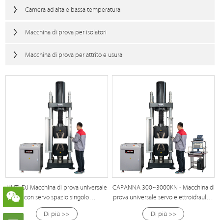
Camera ad alta e bassa temperatura
Macchina di prova per isolatori
Macchina di prova per attrito e usura
HUT -DJ Macchina di prova universale
CAPANNA 300~3000KN - Macchina di
con servo spazio singolo
prova universale servo elettroidraulica
elettroidraulico
a singolo spazio DJ con presa a cuneo
Di più >>
Di più >>